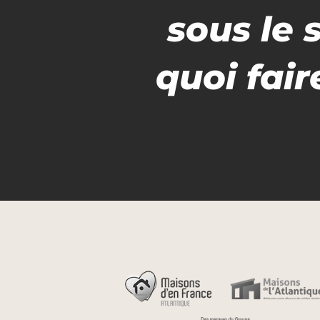
sous le 
quoi fair