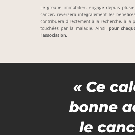
Le groupe immobilier, engagé depuis plusie
cancer, reversera intégralement les bénéfice
contribuera directement à la recherche, à la 
touchées par la maladie. Ainsi,
pour chaque
l’association.
« Ce cal
bonne ac
le canc