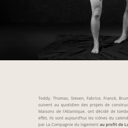
Teddy, Thomas, Steven, Fabrice, Franck, Bru
suivent au quotidien des projets de constru
Maisons de l’Atlantique, ont décidé de tom
effet, ils sont aujourd’hui les icônes du calen
par La Compagnie du logement
au profit de L