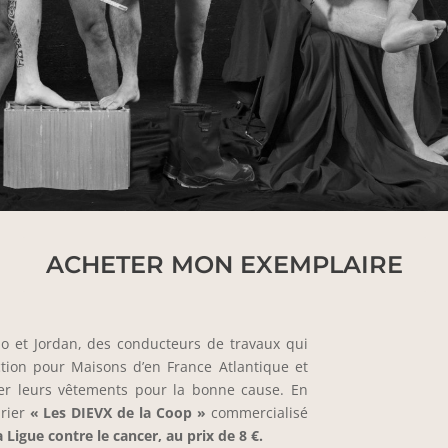
ACHETER MON EXEMPLAIRE
no et Jordan, des conducteurs de travaux qui
ction pour Maisons d’en France Atlantique et
ber leurs vêtements pour la bonne cause. En
drier
« Les DIEVX de la Coop »
commercialisé
a Ligue contre le cancer, au prix de 8 €.