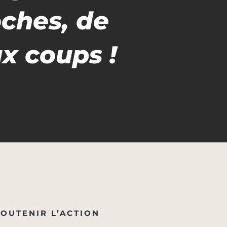
oches, de
ux coups !
SOUTENIR L’ACTION